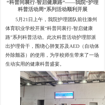
党风廉政
“科普同襄行-智启健康路”——我院“护理
科普活动周”系列活动顺利开展
电子院刊
5月21日上午，我院护理团队前往滁州
专题链接
体育职业学校开展“科普同襄行-智启健康
路”系列科普活动。此次科普活动护理部派
出护理骨干，围绕心肺复苏及AED（自动体
外除颤器）的使用，为学校师生带来了一场
生动实用的健康科普盛宴。