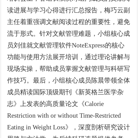
读进展与学习心得
进行汇总报告
，梅巧云
副
主任
着重强调文献阅读过程的重要性，避免
流于形式。针对文献管理难题，
小组
核心成
员刘佳
就
文献管理软件
NoteExpress
的核心
功能与使用方法展开培训
，通过理论讲解与
现场实操，帮助成员掌握文献管理与科研写
作技巧。最后，
小组
核心成员陈晨带领
全体
成员
精读
国际顶级期刊
《新英格兰医学杂
志》上发表的高质量论文
《
Calorie
Restriction with or without Time-Restricted
Eating in Weight Loss》
，深度剖析研究设计