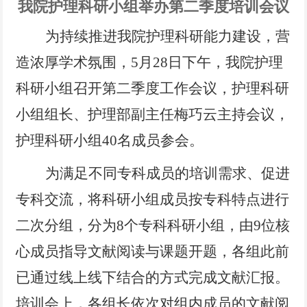
党风廉政
我院护理科研小组举办第二季度培训会议
电子院刊
为持续推进
我院
护理科研能力建设，营
专题链接
造浓厚学术氛围，
5月28日下午，我院护理
科研小组召开第二季度工作会议，
护理科研
小组组长、护理部副主任梅巧云主持
会议
，
护理科研小组
40名
成员
参会
。
为
满足不同专科成员的培训需求、
促进
专科交流，
将科研小组
成员按专科特点
进行
二次分组，
分为
8个
专科科研
小组，由
9位核
心成员指导文献阅读与课题开题，各组此前
已通过线上线下结合的方式完成文献汇报。
培训
会上，
各
组长
依次对组内成员
的文献阅