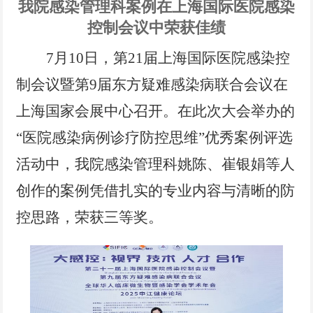
党风廉政
我院感染管理科案例在上海国际医院感染
控制会议中荣获佳绩
电子院刊
7月10日
，
第
21届上海国际医院感染控
专题链接
制会议暨第9届东方疑难感染病联合会议在
上海国家会展中心召开。在此次大会举办的
“医院感染病例诊疗防控思维”优秀案例评选
活动
中，我院感染管理科姚陈、崔银娟等人
创作的案例凭借扎实的专业内容与清晰的防
控思路，荣获三等奖。