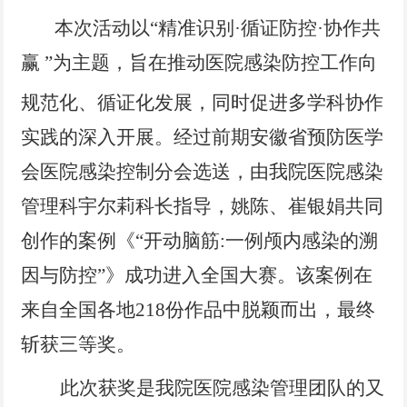
本次
活动以
“精准识别·循证防控·协作共
赢
”为主题，旨在推动医院感染防控工作向
规范化、循证化发展，同时促进多学科协作
实践的深入开展。
经过
前期安徽省预防医学
会医院感染控制分会选送，由我院医院感染
管理科宇尔莉科长指导，姚陈、崔银娟
共同
创作的案例《
“开动脑筋:一例颅内感染的溯
因与防控”》成功进入全国大赛
。该案例
在
来自
全国各地
218份
作品中
脱颖而出，最终
斩获
三等奖。
此次获奖是我院医院感染管理团队
的又