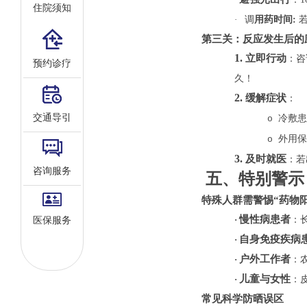
住院须知
·
调
用药时间
:
第三关：反应发生后的
1.
立即行动
：
咨
预约诊疗
久！
2.
缓解症状
：
交通导引
冷敷患
o
外用保
o
3.
及时就医
：若
咨询服务
五
、特别警示
特殊人群需
警惕
“
药物
慢性病患者
·
：
医保服务
自身免疫疾病
·
户外工作者
·
：
儿童与女性
·
：
常见科学防晒误区