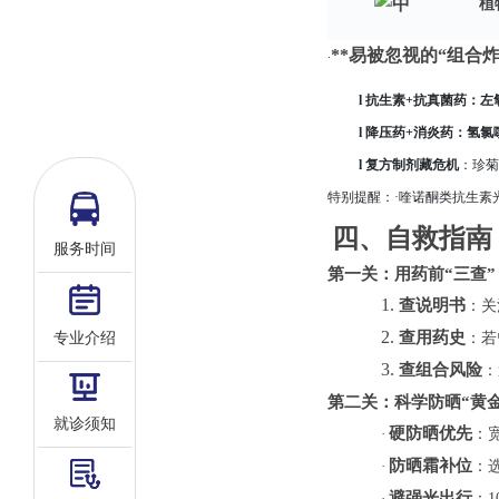
中
植
**易被忽视的“组合炸
·
l
抗生素
+抗真菌药
：
左
l
降压药
+消炎药
：
氢氯
l
复方制剂藏危机
：
珍菊
特别提醒
：·喹诺酮类抗生素
四
、自救指南
服务时间
第一关：用药前
“
三查
”
1.
查说明书
：关
2.
查用药史
专业介绍
：若
3.
查组合风险
：
第二关：科学防晒
“
黄
就诊须知
硬防晒优先
·
：
防晒霜补位
·
：
避
强光
出行
·
：
1