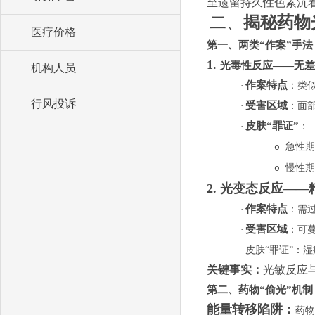
至遗留持久性色素沉
二、
揭秘药物
医疗价格
第一、
两类
“
作案
”
手法
1.
光毒性反应
——
无差
机构人员
作案特点
·
：类
行风投诉
受害区域
·
：面
皮肤
“
罪证
”
·
：
急性期
o
慢性期
o
2. 光变态反应—
作案特点
·
：需
受害区域
·
：可
·
皮肤
“
罪证
”
：湿
关键事实：
光敏反应
第二、药物
“偷光”机制
能量转移陷阱：
药物