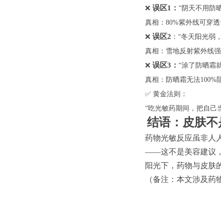
误区
1
：
❌
“阴天不用防晒
真相：
80%
紫外线可穿透
误区
2
❌
：
“冬天阳光弱
真相：雪地反射紫外线强
误区
3
：
❌
“涂了防晒霜
真相：防晒霜无法
100%
✅ 黄金法则：
“吃光敏药期间，把自己
结语：皮肤不
药物光敏反应虽非人
——这不是美容建议
阳光下，药物与皮肤
（备注：本文涉及药