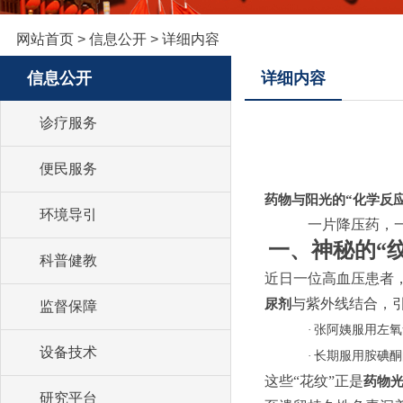
网站首页
>
信息公开
>
详细内容
信息公开
详细内容
诊疗服务
便民服务
药物与阳光的
“
化学反
环境导引
一片降压药，
一、神秘的“
科普健教
近日一位高血压患者
与紫外线结合，
尿剂
监督保障
·
张阿姨服用左氧
设备技术
·
长期服用胺碘酮
这些
“
花纹
”
正是
药物
研究平台