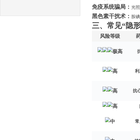
免疫系统骗局：
光照
黑色素干扰术：
胺碘
三
、
常见
“隐
风险等级
极高
高
利
高
抗
高
中
常